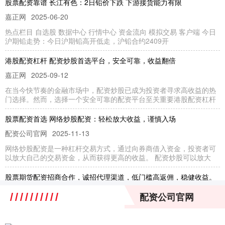
股票配资靠谱 长江有色：2日铅价下跌 下游接货能力有限
嘉正网
2025-06-20
热点栏目 自选股 数据中心 行情中心 资金流向 模拟交易 客户端 今日
沪期铅走势：今日沪期铅高开低走，沪铅合约2409开
港股配资杠杆 配资炒股首选平台，安全可靠，收益翻倍
嘉正网
2025-09-12
在当今快节奏的金融市场中，配资炒股已成为投资者寻求高收益的热
门选择。然而，选择一个安全可靠的配资平台至关重要港股配资杠杆
股票配资首选 网络炒股配资：轻松放大收益，谨慎入场
配资公司官网
2025-11-13
网络炒股配资是一种杠杆交易方式，通过向券商借入资金，投资者可
以放大自己的交易资金，从而获得更高的收益。 配资炒股可以放大
股票期货配资招商合作，诚招代理渠道，低门槛高返佣，稳健收益。
配资公司官网
2026-07-29
配资公司官网
## 股票期货配资招商合作：低门槛高返佣按周配资，携手开拓稳健收
益新蓝海 在当今充满机遇与挑战的投资市场，越来越多的投资