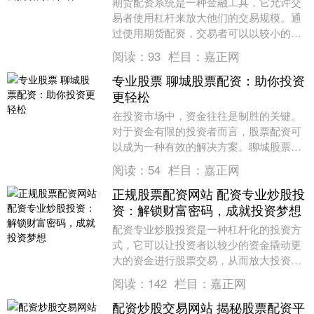
期货配资系统是一种金融工具，它允许交
易者使用杠杆来放大他们的交易规模。通
过使用期货配资，交易者可以以较小的初
始资本进行更大的交易四川股票配资，从
阅读：
93
栏目：
嘉正网
而获得更高的潜在....
专业股票 聊城股票配资：助你投资
更轻松
在投资市场中，资金往往是制胜的关键。
对于资金有限的投资者而言，股票配资可
以成为一种有效的解决方案。聊城股票配
资提供专业、安全的配资服务专业股票，
阅读：
54
栏目：
嘉正网
助你轻松投资，实....
正规股票配资网站 配资专业炒股投
资：解锁财富密码，成就投资梦想
配资专业炒股投资是一种杠杆化的投资方
式，它可以让投资者以较少的资金撬动更
大的资金进行股票交易，从而放大投资收
益。对于具备一定专业知识和风险承受能
阅读：
142
栏目：
嘉正网
力的投资者来说，....
配资炒股交易网站 揭秘股票配资平