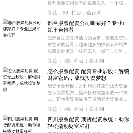
提升资金使用效率的重要工具。一个稳
定、安全、功能齐全的专业配资平台，不
阅读：
59
栏目：
嘉正网
仅是配资公司开展业....
邢台股票配资公司哪家好？专业正
规平台推荐
在邢台这座充满活力的城市，随着投资理
财意识的普及，越来越多的投资者开始关
注股票配资这一杠杆工具。然而，面对市
场上众多的配资公司嘉正网，许多投资者
阅读：
183
栏目：
嘉正网
不禁感到困惑：*....
怎么股票配资 配资专业炒股：解锁
财富密码，成就投资梦想
配资专业炒股，是利用杠杆原理放大资金
怎么股票配资，提升投资收益率的一种方
式。它为投资者提供了撬动更大资金的机
会，从而获得更高的投资回报。 * **讨论
阅读：
146
栏目：
嘉正网
论坛：**....
四川股票配资 期货配资系统：助你
轻松撬动财富杠杆