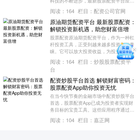
科技的不断进步，最新股票配资平台应运
而生，为投资者提供了更便捷、更安全的
阅读：
164
栏目：
配资公司官网
配资服务。 期货....
原油期货配资平台 最新股票配资：
解锁投资新机遇，助您财富倍增
股票配资原油期货配资平台，作为一种杠
杆投资工具，正受到越来越多投资者的青
睐。它可以放大投资收益，为投资者带来
更高的回报率。 广西股票配资拥有经验丰
阅读：
164
栏目：
炒股股票配资平
富的专业团队，....
台
配资炒股平台首选 解锁财富密码：
股票配资App助你投资无忧
在当今快节奏的金融市场中配资炒股平台
首选，股票配资App已成为投资者实现财
务目标的宝贵工具。这些应用程序通过提
供杠杆资金，使投资者能够放大其投资潜
阅读：
104
栏目：
嘉正网
力，从而获得更....