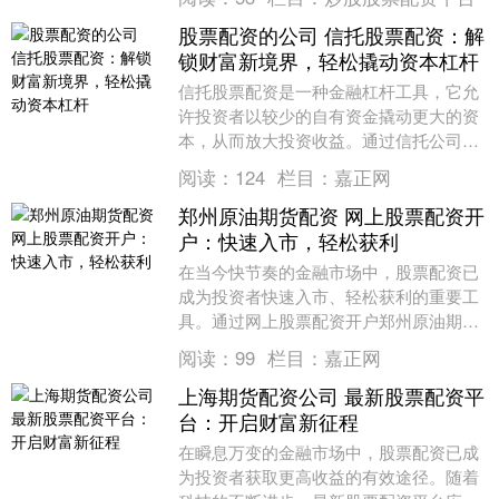
投资的收益....
股票配资的公司 信托股票配资：解
锁财富新境界，轻松撬动资本杠杆
信托股票配资是一种金融杠杆工具，它允
许投资者以较少的自有资金撬动更大的资
本，从而放大投资收益。通过信托公司作
为中介，投资者可以获得高达数倍的融资
阅读：
124
栏目：
嘉正网
杠杆，轻松解锁财....
郑州原油期货配资 网上股票配资开
户：快速入市，轻松获利
在当今快节奏的金融市场中，股票配资已
成为投资者快速入市、轻松获利的重要工
具。通过网上股票配资开户郑州原油期货
配资，投资者可以获得额外的资金杠杆，
阅读：
99
栏目：
嘉正网
放大投资收益。 ....
上海期货配资公司 最新股票配资平
台：开启财富新征程
在瞬息万变的金融市场中，股票配资已成
为投资者获取更高收益的有效途径。随着