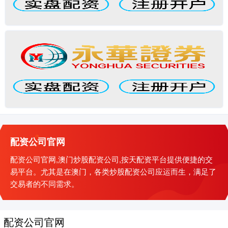
配资公司官网
配资公司官网,澳门炒股配资公司,按天配资平台提供便捷的交
易平台。尤其是在澳门，各类炒股配资公司应运而生，满足了
交易者的不同需求。
配资公司官网