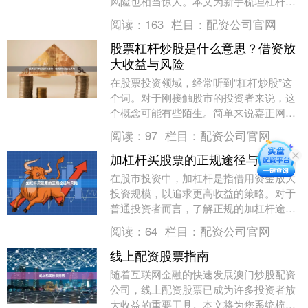
风险也相当惊人。本文为新手梳理杠杆的
基本用法与操作要点，帮助你在入场前建
阅读：
163
栏目：
配资公司官网
立清晰认知。 ....
股票杠杆炒股是什么意思？借资放
大收益与风险
在股票投资领域，经常听到“杠杆炒股”这
个词。对于刚接触股市的投资者来说，这
个概念可能有些陌生。简单来说嘉正网，
股票杠杆炒股是指投资者通过向证券公司
阅读：
97
栏目：
配资公司官网
或其他金融机构....
加杠杆买股票的正规途径与风险
在股市投资中，加杠杆是指借用资金放大
投资规模，以追求更高收益的策略。对于
普通投资者而言，了解正规的加杠杆途径
以及潜在风险至关重要。 ## 正规加杠杆
阅读：
64
栏目：
配资公司官网
途径 ###....
线上配资股票指南
随着互联网金融的快速发展澳门炒股配资
公司，线上配资股票已成为许多投资者放
大收益的重要工具。本文将为您系统梳理