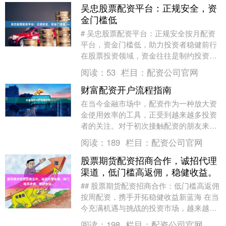
吴忠股票配资平台：正规安全，资
金门槛低
# 吴忠股票配资平台：正规安全按月配资
平台，资金门槛低，助力投资者稳健前行
在股票投资领域，资金往往是制约投资者
收益的重要因素。对于吴忠及周边地区的
阅读：
53
栏目：
配资公司官网
投资者而言，....
财富配资开户流程指南
在当今金融市场中，配资作为一种放大资
金使用效率的工具，正受到越来越多投资
者的关注。对于初次接触配资的朋友来
说，了解开户流程是迈出投资第一步的关
阅读：
189
栏目：
配资公司官网
键。本文将为您详细....
股票期货配资招商合作，诚招代理
渠道，低门槛高返佣，稳健收益。
## 股票期货配资招商合作：低门槛高返佣
按周配资，携手开拓稳健收益新蓝海 在当
今充满机遇与挑战的投资市场，越来越多
的投资者将目光投向股票、期货等金融工
阅读：
198
栏目：
配资公司官网