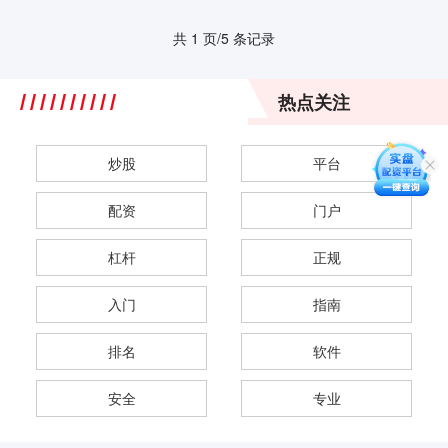
共 1 页/5 条记录
热点关注
炒股
平台
配资
门户
杠杆
正规
入门
指南
排名
软件
安全
专业