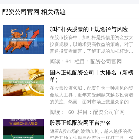
配资公司官网 相关话题
加杠杆买股票的正规途径与风险
在股市投资中，加杠杆是指借用资金放大
投资规模，以追求更高收益的策略。对于
普通投资者而言，了解正规的加杠杆途径
以及潜在风险至关重要。 ## 正规加杠杆
阅读：
64
栏目：
配资公司官网
途径 ###....
国内正规配资公司十大排名（新榜
单）
在股票投资领域，配资作为一种常见的资
金放大工具，近年来受到越来越多投资者
的关注。然而，面对市场上数量众多的配
资公司，如何选择一家正规、安全、可靠
阅读：
160
栏目：
配资公司官网
的平台，成为投资....
股票正规配资网平台排名
随着A股市场的波动加剧，越来越多的投
资者开始关注股票配资这一杠杆工具。然