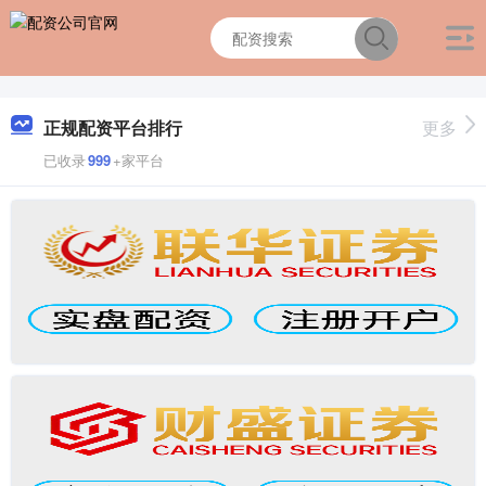
正规配资平台排行
更多
已收录
999
+家平台