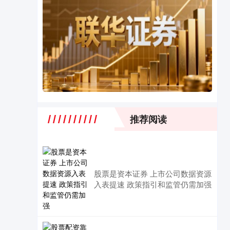
推荐阅读
股票是资本证券 上市公司数据资源
入表提速 政策指引和监管仍需加强