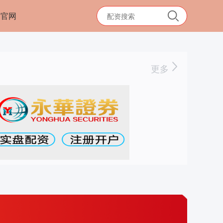
司官网
更多