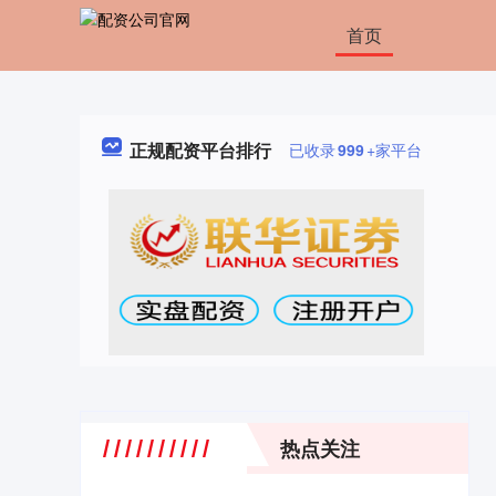
首页
正规配资平台排行
已收录
999
+家平台
热点关注