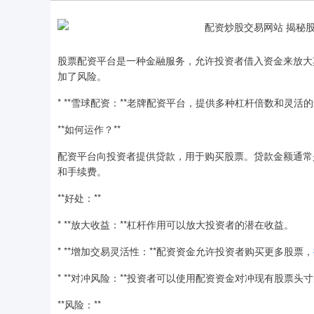
股票配资平台是一种金融服务，允许投资者借入资金来放大
加了风险。
* **雪球配资：**老牌配资平台，提供多种杠杆倍数和灵活
**如何运作？**
配资平台向投资者提供贷款，用于购买股票。贷款金额通常是投资
和手续费。
**好处：**
* **放大收益：**杠杆作用可以放大投资者的潜在收益。
* **增加交易灵活性：**配资资金允许投资者购买更多股票，
* **对冲风险：**投资者可以使用配资资金对冲现有股票头
**风险：**