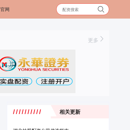
司官网
更多
相关更新