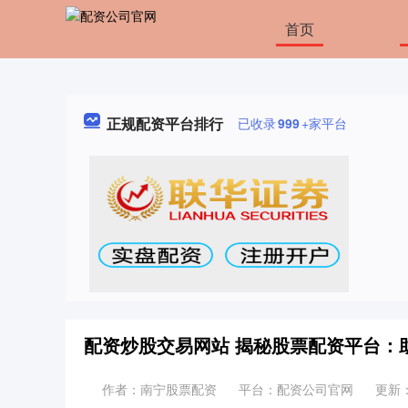
首页
正规配资平台排行
已收录
999
+家平台
配资炒股交易网站 揭秘股票配资平台：
作者：南宁股票配资
平台：配资公司官网
更新：2