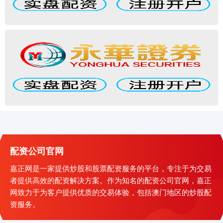
配资公司官网
嘉正网是一家提供炒股和股票配资服务的平台，专注于为交易
者提供高效的配资解决方案。作为知名的配资公司官网，嘉正
网致力于为客户提供优质的交易体验，包括澳门地区的炒股配
资服务。