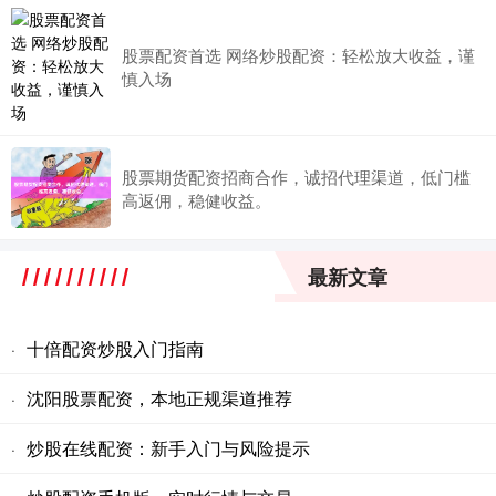
股票配资首选 网络炒股配资：轻松放大收益，谨
慎入场
股票期货配资招商合作，诚招代理渠道，低门槛
高返佣，稳健收益。
最新文章
十倍配资炒股入门指南
·
沈阳股票配资，本地正规渠道推荐
·
炒股在线配资：新手入门与风险提示
·