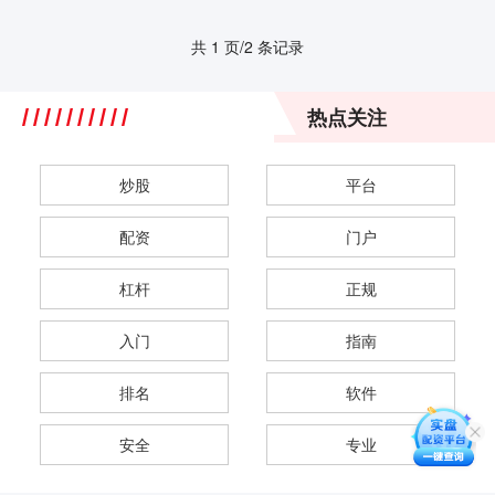
共 1 页/2 条记录
热点关注
炒股
平台
配资
门户
杠杆
正规
入门
指南
排名
软件
安全
专业