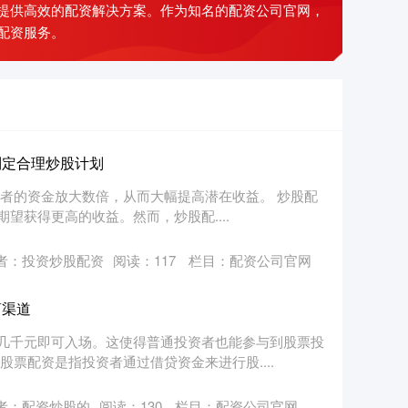
提供高效的配资解决方案。作为知名的配资公司官网，
配资服务。
制定合理炒股计划
投资者的资金放大数倍，从而大幅提高潜在收益。 炒股配
望获得更高的收益。然而，炒股配....
者：投资炒股配资
阅读：
117
栏目：
配资公司官网
商渠道
几千元即可入场。这使得普通投资者也能参与到股票投
票配资是指投资者通过借贷资金来进行股....
者：配资炒股的
阅读：
130
栏目：
配资公司官网