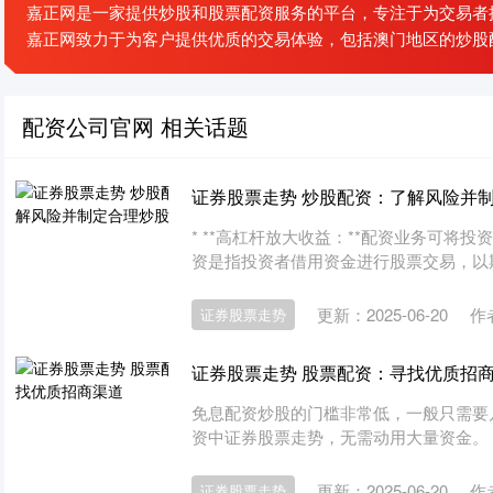
嘉正网是一家提供炒股和股票配资服务的平台，专注于为交易者
嘉正网致力于为客户提供优质的交易体验，包括澳门地区的炒股
配资公司官网 相关话题
证券股票走势 炒股配资：了解风险并
* **高杠杆放大收益：**配资业务可将
资是指投资者借用资金进行股票交易，以期
更新：2025-06-20
作
证券股票走势
证券股票走势 股票配资：寻找优质招
免息配资炒股的门槛非常低，一般只需要
资中证券股票走势，无需动用大量资金。 股
更新：2025-06-20
作
证券股票走势