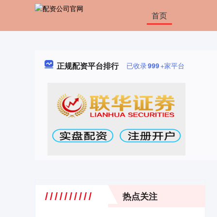
首页
正规配资平台排行
已收录
999
+家平台
热点关注