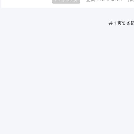
共 1 页/2 条