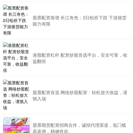
股票配资靠谱 长江有色：2日铅价下跌 下游接货
能力有限
港股配资杠杆 配资炒股首选平台，安全可靠，收
益翻倍
股票配资首选 网络炒股配资：轻松放大收益，谨
慎入场
股票期货配资招商合作，诚招代理渠道，低门槛
高返佣，稳健收益。