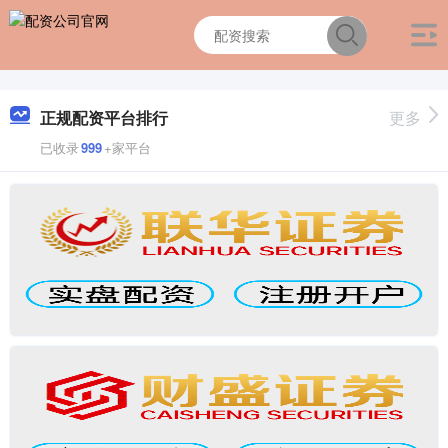
正规配资平台排行
更多
已收录
999
+家平台