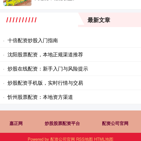
最新文章
十倍配资炒股入门指南
·
沈阳股票配资，本地正规渠道推荐
·
炒股在线配资：新手入门与风险提示
·
炒股配资手机版，实时行情与交易
·
忻州股票配资：本地资方渠道
·
嘉正网
炒股股票配资平台
配资公司官网
Powered by
配资公司官网
RSS地图
HTML地图