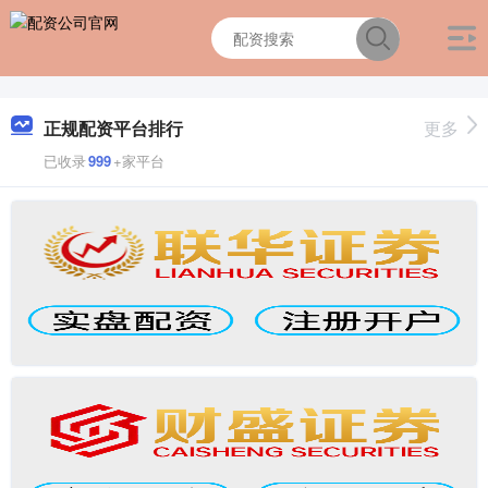
正规配资平台排行
更多
已收录
999
+家平台