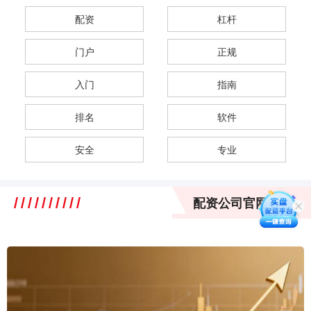
配资
杠杆
门户
正规
入门
指南
排名
软件
安全
专业
配资公司官网