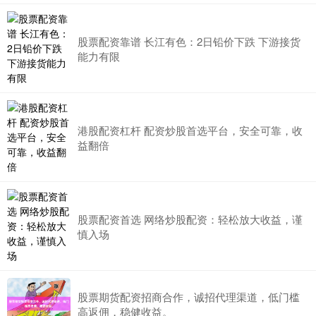
股票配资靠谱 长江有色：2日铅价下跌 下游接货
能力有限
港股配资杠杆 配资炒股首选平台，安全可靠，收
益翻倍
股票配资首选 网络炒股配资：轻松放大收益，谨
慎入场
股票期货配资招商合作，诚招代理渠道，低门槛
高返佣，稳健收益。