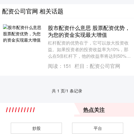
配资公司官网 相关话题
股市配资什么意思 股票配资优势，
为您的资金实现最大增值
杠杆配资的优势在于，它可以放大投资收
益。如果投资者的投资收益率为10%，那
么在5倍杠杆下，他的收益率将达到50%。
然而，杠杆配资也存在风险，因为亏损也
阅读：
151
栏目：
配资公司官网
会被放大。....
共 1 页/1 条记录
热点关注
炒股
平台