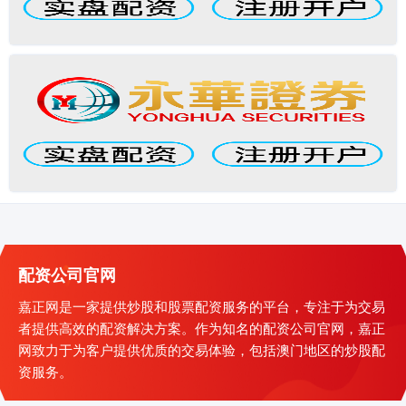
配资公司官网
嘉正网是一家提供炒股和股票配资服务的平台，专注于为交易
者提供高效的配资解决方案。作为知名的配资公司官网，嘉正
网致力于为客户提供优质的交易体验，包括澳门地区的炒股配
资服务。