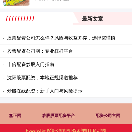
最新文章
股票配资公司怎么样？风险与收益并存，选择需谨慎
·
股票配资公司网：专业杠杆平台
·
十倍配资炒股入门指南
·
沈阳股票配资，本地正规渠道推荐
·
炒股在线配资：新手入门与风险提示
·
嘉正网
炒股股票配资平台
配资公司官网
Powered by
配资公司官网
RSS地图
HTML地图