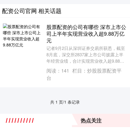
配资公司官网 相关话题
股票配资的公司有哪些 深市上市公
司上半年实现营业收入超9.88万亿
元
记者9月2日从深圳证券交易所获悉，截至
8月底，深交所2837家上市公司披露上半
年经营业绩，合计实现营业收入超9.88万
亿元，实现扣非后净利润超4800亿元。
阅读：
141
栏目：
炒股股票配资平
【....
台
共 1 页/1 条记录
热点关注