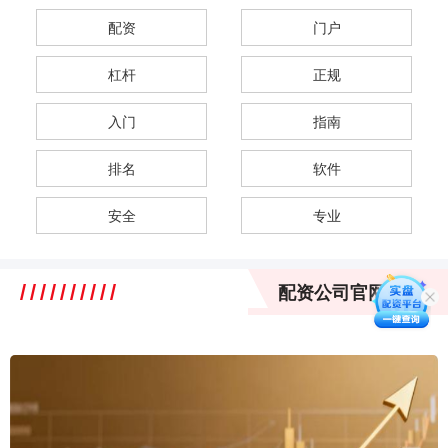
配资
门户
杠杆
正规
入门
指南
排名
软件
安全
专业
配资公司官网