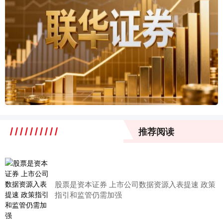
推荐阅读
股票是资本证券 上市公司数据资源入表提速 政策
指引和监管仍需加强