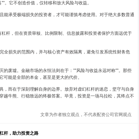
融工具**。它不创造价值，仅转移和放大风险与收益。
场经验且能承受极端损失的投资者，才可能谨慎考虑使用。对于绝大多数普通
，虽也有杠杆，但在资质审核、比例限制、信息披露和投资者保护方面远优于
制在可完全损失的范围内，并与核心资产有效隔离，避免引发系统性财务危
的废墟。金融市场的永恒法则在于：**风险与收益永远对称**。那些
它可能是全部的本金，甚至是更大的代价。
具，而在于深刻理解自身的边界。放弃对虚幻杠杆的迷恋，坚守与自身
穿越牛熊、行稳致远的终极答案。毕竟，投资是一场马拉松，其终点不
文章为作者独立观点，不代表配资公司官网观点
金杠杆，助力投资之路