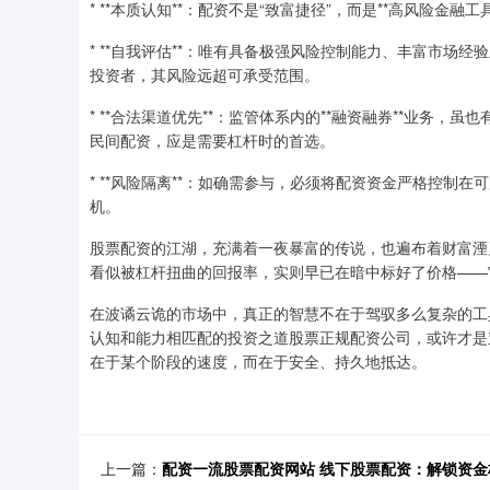
* **本质认知**：配资不是“致富捷径”，而是**高风险金
* **自我评估**：唯有具备极强风险控制能力、丰富市
投资者，其风险远超可承受范围。
* **合法渠道优先**：监管体系内的**融资融券**业务
民间配资，应是需要杠杆时的首选。
* **风险隔离**：如确需参与，必须将配资资金严格控
机。
股票配资的江湖，充满着一夜暴富的传说，也遍布着财富湮灭
看似被杠杆扭曲的回报率，实则早已在暗中标好了价格——
在波谲云诡的市场中，真正的智慧不在于驾驭多么复杂的工
认知和能力相匹配的投资之道股票正规配资公司，或许才是
在于某个阶段的速度，而在于安全、持久地抵达。
上一篇：
配资一流股票配资网站 线下股票配资：解锁资