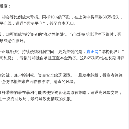
维度：
向，却会等比例放大亏损。同样10%的下跌，在上例中将导致60万损失，
仓线，遭遇**强制平仓**，甚至血本无归。
控手段，却可能成为投资者的“流动性陷阱”。当市场短期非理性下跌时，强
形成恶性循环。
远高于正规融资）持续侵蚀利润空间。更为关键的是，
嘉正网
**结构化设计**
高利息），亏损时却独自承担直至本金殆尽。这种不对称性在长期博弈
于法律边缘，账户控制权、资金安全缺乏保障。一旦发生纠纷，投资者往往
击，也使得相关账户面临被冻结、清查的风险。
。高杠杆带来的潜在暴利可能诱使投资者偏离原有策略，追逐高风险交易；
孤注一掷挽回败局，最终导致更彻底的失败。