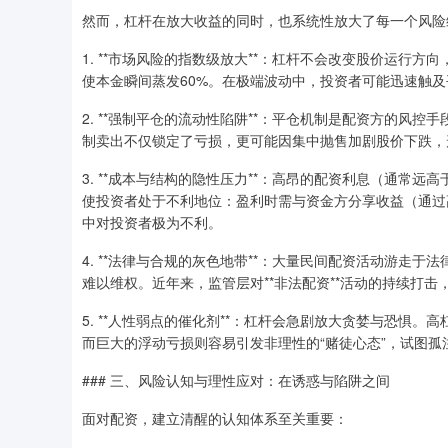
然而，杠杆在放大收益的同时，也系统性放大了每一个风险
1. **市场风险的指数级放大**：杠杆不会改变股价运行方
使本金瞬间蒸发60%。在极端波动中，投资者可能迅速触及平
2. **强制平仓的流动性陷阱**：平仓机制是配资方的风
制卖出不仅锁定了亏损，更可能因集中抛售加剧股价下跌，
3. **成本与结构的隐性压力**：高昂的配资利息（通常
使投资者处于不利地位：盈利时需与资金方分享收益（通过
中对投资者极为不利。
4. **法律与合规的灰色地带**：大量民间配资活动游走
难以维权。近年来，监管层对**非法配资**活动的持续打
5. **人性弱点的催化剂**：杠杆会急剧放大贪婪与恐惧
而巨大的浮动亏损则容易引发非理性的“赌徒心态”，试图
### 三、风险认知与理性应对：在诱惑与陷阱之间
面对配资，建立清醒的认知体系至关重要：