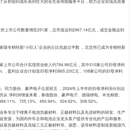
了从初创到成长再到壮大的全生命周期服务平台，助力企业实现高质量
上市公司数量增至251家，总市值达到2967.14亿元，成交金额达到
家级专精特新“小巨人”企业的占比也超过半数 ，北交所已成为专精特新
上市公司合计实现营业收入约784.96亿元，其中210家公司归母净利
% ，盈利企业合计创造归母净利润65.23亿元，108家公司的归母净利
同力股份、豪声电子位居前五 ，2024年上半年的归母净利润分别达
43亿元。另从 净利润增速来看，泰德股份、豪声电子、德瑞锂电、丰光精密、
、725.13%、450.94%、324.62%、308.52%。
务专注于锂离子电池负极材料、正极材料以及先进材料的研发、生产
链资源，为国内外车企和电池企业龙头客户提供专业化的产品和服务。
硅基负极材料及高镍三元正极材料等。据悉，该等材料是制造新能源汽