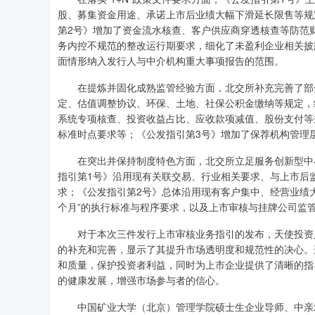
股、募集资金用途、承诺上市后业绩大幅下滑延长限售等规
第2号》增加了资金流水核查、客户供应商穿透核查等防范
务内控不规范的整改运行期要求，细化了未盈利企业相关披
面情形纳入发行人与中介机构重大事项报告的范围。
在提炼并固化成熟监管经验方面，北交所补充完善了部分
定、估值调整协议、环保、土地、社保公积金缴纳等规定，
系统专项核查、投资收益占比、应收款项减值、股份支付等
标准时点要求等；《公发指引第3号》增加了保荐机构管理
在突出并保持制度特色方面，北交所立足服务创新型中小
指引第1号》沿用现有关联交易、行业相关要求、与上市后
求；《公发指引第2号》总体沿用现有客户集中、经营业绩大
个月”的执行标准与程序要求，以及上市审核与挂牌公司监
对于本次三件发行上市审核业务指引的发布，天使投资人
的补充和完善，显示了其提升市场透明度和规范性的决心。
和质量，保护投资者利益，同时为上市企业提供了清晰的指
的健康发展，增强市场参与者的信心。
中国矿业大学（北京）管理学院硕士生企业导师、中亲农