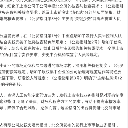
定，细化了上市公司子公司申报北交所的披露与核查要求；《公发指引
财务造假相关核查要求，以及上市前突击“清仓式”分红的负面情形、财
露与核查要求；《公发指引第3号》主要将“关键少数”口碑声誉重大负
监管要求，在《公发指引第1号》中重点增加了发行人实际控制人认
结合实践完善了信息披露豁免等规定；《公发指引第2号》增加了信息
规定，结合实践完善审计截止日后的审阅报告相关披露要求、变更上市
层的项目签字责任要求、变更中介机构或签字人员等规定。
企业的市场定位和层层递进的市场结构，沿用相关特色制度：《公发
监管衔接等规定，增加了股权集中企业的公司治理与规范运作等特色要
幅下滑、研发投入等规定；《公发指引第3号》明确了“连续挂牌满12
管的程序衔接。
、资深人工智能专家郭涛认为，发行上市审核业务指引是对现有制度
这些指引 明确了法律、财务和程序方面的要求，有助于提高审核效率
导，降低了合规风险。 总体而言，这些指引的出台将促进北交所市场
有限公司总裁支培元指出，北交所发布的发行上市审核业务指引，