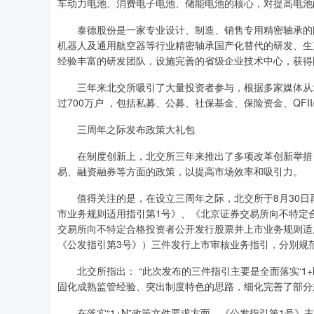
车动力电池、消费电子电池、储能电池的核心，对提高电池
泰德股份是一家专业设计、制造、销售专用精密轴承的国
机器人及通用航空器等行业精密轴承国产化替代的研发、生
经验丰富的研发团队，设施完善的省级企业技术中心，获得
三年来北交所吸引了大量投资者参与，根据多家媒体从
过700万户 ，包括私募、公募、社保基金、保险资金、QFI
三周年之际发布政策大礼包
在制度创新上，北交所三年来推出了多项改革创新举措，
易、融资融券等方面的政策，以提高市场效率和吸引力。
值得关注的是，在设立三周年之际，北交所于8月30日
市业务规则适用指引第1号》、《北京证券交易所向不特定
交易所向不特定合格投资者公开发行股票并上市业务规则适
《公发指引第3号》）三件发行上市审核业务指引，分别规
北交所指出： “此次发布的三件指引主要是全面落实‘1+
固化成熟监管经验、突出制度特色的思路，细化完善了部分
在落实“1+N”政策文件要求方面，《公发指引第1号》