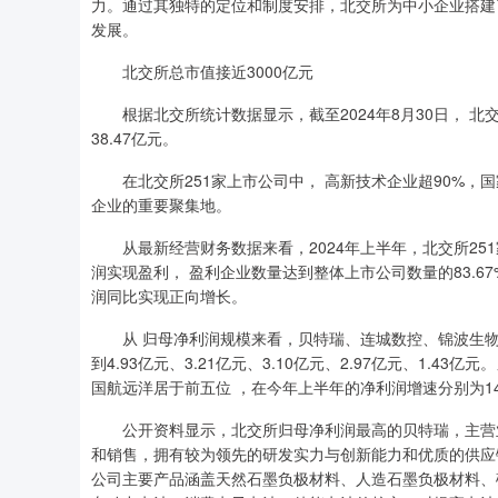
力。通过其独特的定位和制度安排，北交所为中小企业搭建
发展。
北交所总市值接近3000亿元
根据北交所统计数据显示，截至2024年8月30日， 北交所
38.47亿元。
在北交所251家上市公司中， 高新技术企业超90%，国
企业的重要聚集地。
从最新经营财务数据来看，2024年上半年，北交所251家
润实现盈利， 盈利企业数量达到整体上市公司数量的83.67
润同比实现正向增长。
从 归母净利润规模来看，贝特瑞、连城数控、锦波生物、
到4.93亿元、3.21亿元、3.10亿元、2.97亿元、1.
国航远洋居于前五位 ，在今年上半年的净利润增速分别为1484.11%
公开资料显示，北交所归母净利润最高的贝特瑞，主营业
和销售，拥有较为领先的研发实力与创新能力和优质的供应
公司主要产品涵盖天然石墨负极材料、人造石墨负极材料、