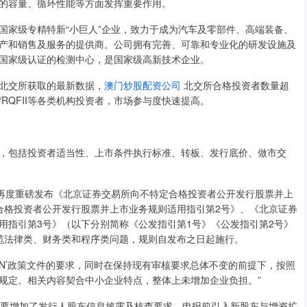
的容量、循环性能等方面发挥重要作用。
家级专精特新“小巨人”企业，致力于成为汽车及零部件、高端装备、
产和销售及服务的提供商。公司拥有完善、可靠和专业化的研发设施及
国家级认证的检测中心，是国家级高新技术企业。
北交所获取的最新数据，
澳门炒股配资公司
北交所合格投资者数量超
I/RQFII等各类机构投资者，市场参与度快速提高。
包括投资者适当性、上市条件执行标准、转板、发行底价、做市交
再度重磅发布《北京证券交易所向不特定合格投资者公开发行股票并上
合格投资者公开发行股票并上市业务规则适用指引第2号》、《北京证券
用指引第3号》（以下分别简称《公发指引第1号》《公发指引第2号》
范法律类、财务类和程序类问题，规则自发布之日起施行。
N’政策文件的要求，同时在保持现有审核要求总体不变的前提下，按照
规定。相关内容契合中小企业特点，整体上未增加企业负担。”
主要增加了发行人股东信息披露及核查要求、申报前引入新股东与增资扩